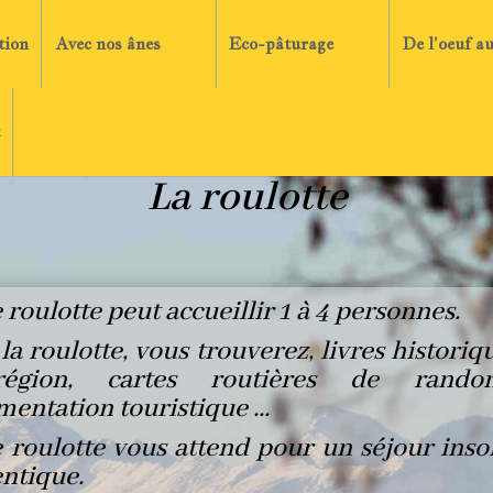
tion
Avec nos ânes
Eco-pâturage
De l’oeuf a
La roulotte
 roulotte peut accueillir 1 à 4 personnes.
la roulotte, vous trouverez, livres historiq
égion, cartes routières de randon
entation touristique …
 roulotte vous attend pour un séjour insol
ntique.