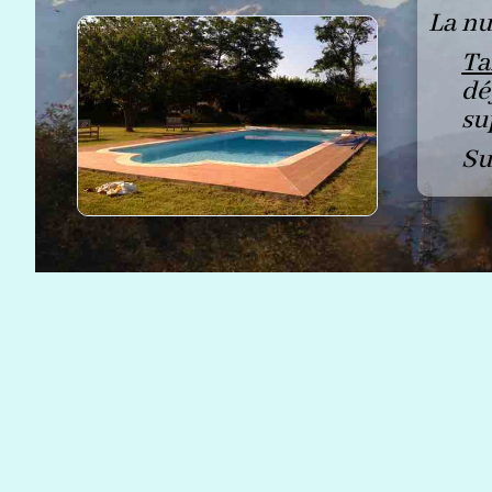
La nu
Ta
dé
su
Su