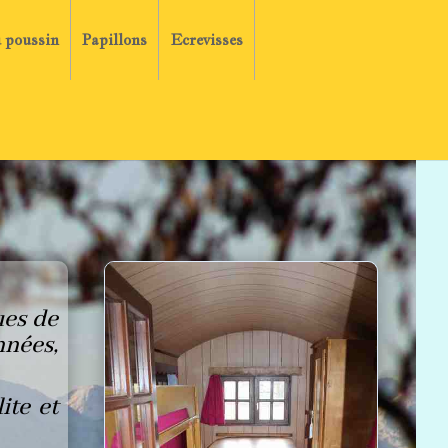
u poussin
Papillons
Ecrevisses
ues de
nées,
ite et