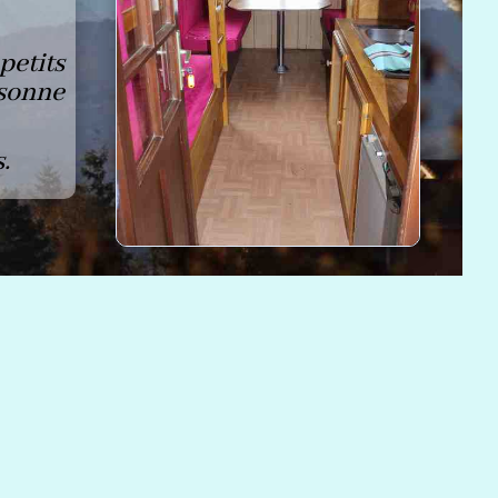
etits
sonne
.